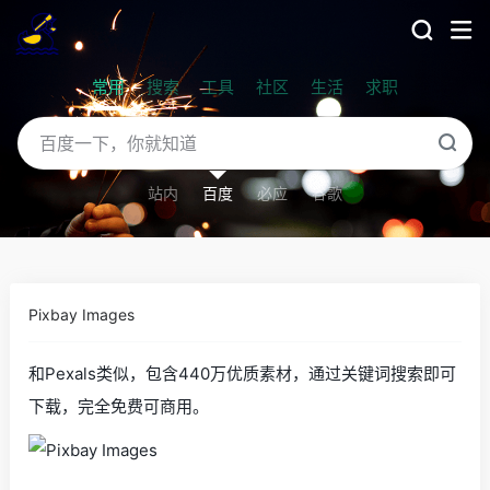
常用
搜索
工具
社区
生活
求职
站内
百度
必应
谷歌
Pixbay Images
和Pexals类似，包含440万优质素材，通过关键词搜索即可
下载，完全免费可商用。