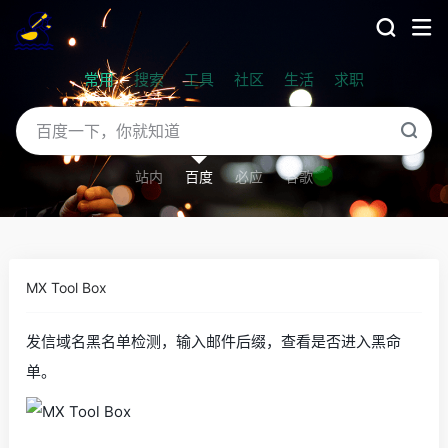
常用
搜索
工具
社区
生活
求职
站内
百度
必应
谷歌
MX Tool Box
发信域名黑名单检测，输入邮件后缀，查看是否进入黑命
单。