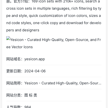
册。官方介绍：169 icon sets with 210k+ icons, search a
cross icon sets in multiple languages, rich filtering by ty
pe and style, quick customization of icon colors, sizes a
nd code styles, one-click copy and download for develo
pers and designers
网站域名：yesicon.app
更新日期：2024-04-06
网站简称：Yesicon - Curated High-Quality, Open-Source, and Free Vector Icons
网站分类：图 标 类
人气指数：984