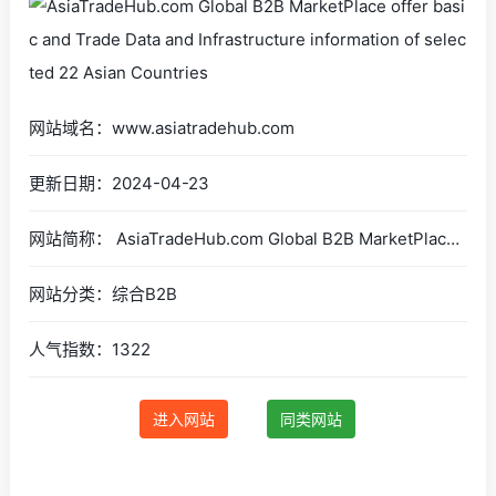
网站域名：www.asiatradehub.com
更新日期：2024-04-23
网站简称： AsiaTradeHub.com Global B2B MarketPlace offer basic and Trade Data and Infrastructure information of selected 22 Asian Countries
网站分类：综合B2B
人气指数：1322
进入网站
同类网站