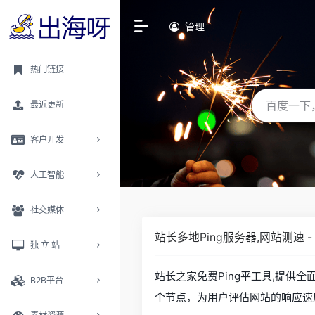
管理
热门链接
最近更新
客户开发
人工智能
社交媒体
站长多地Ping服务器,网站测速 
独 立 站
站长之家免费Ping平工具,提供
B2B平台
个节点，为用户评估网站的响应速