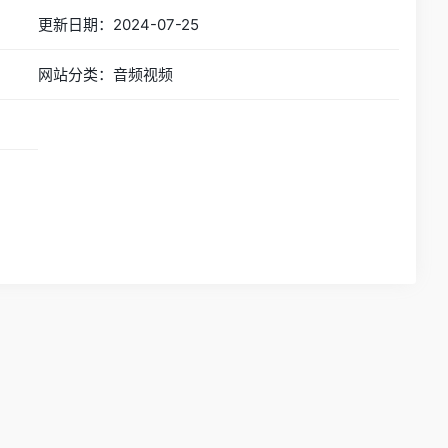
更新日期：2024-07-25
网站分类：音频视频