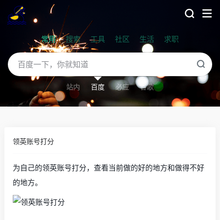
常用
搜索
工具
社区
生活
求职
站内
百度
必应
谷歌
领英账号打分
为自己的领英账号打分，查看当前做的好的地方和做得不好
的地方。