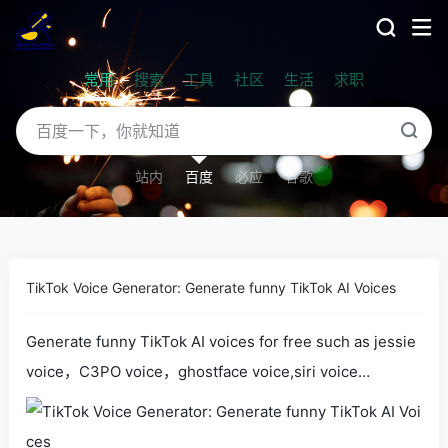
常用
搜索
工具
社区
生活
求职
站内
百度
必应
谷歌
TikTok Voice Generator: Generate funny TikTok AI Voices
Generate funny TikTok AI voices for free such as jessie
voice，C3PO voice，ghostface voice,siri voice…