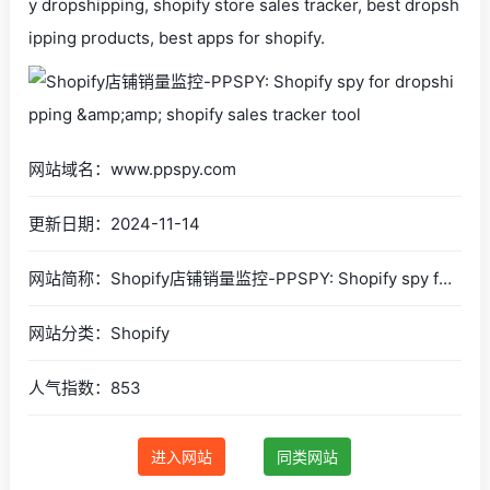
y dropshipping, shopify store sales tracker, best dropsh
ipping products, best apps for shopify.
网站域名：www.ppspy.com
更新日期：2024-11-14
网站简称：Shopify店铺销量监控-PPSPY: Shopify spy for dropshipping &amp;amp; shopify sales tracker tool
网站分类：Shopify
人气指数：853
进入网站
同类网站