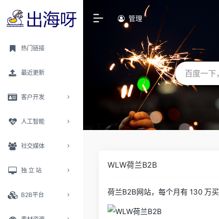
管理
热门链接
最近更新
客户开发
人工智能
社交媒体
WLW荷兰B2B
独 立 站
荷兰B2B网站，每个月有 130 
B2B平台