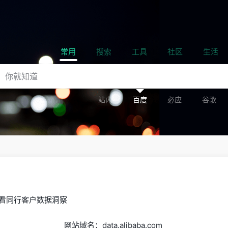
常用
搜索
工具
社区
生活
站内
百度
必应
谷歌
看同行客户数据洞察
网站域名：data.alibaba.com