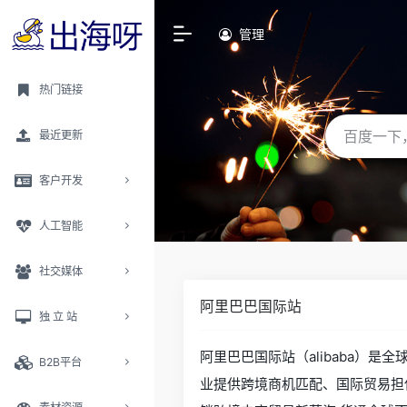
管理
热门链接
最近更新
客户开发
人工智能
社交媒体
阿里巴巴国际站
独 立 站
阿里巴巴国际站（alibaba）是
B2B平台
业提供跨境商机匹配、国际贸易担