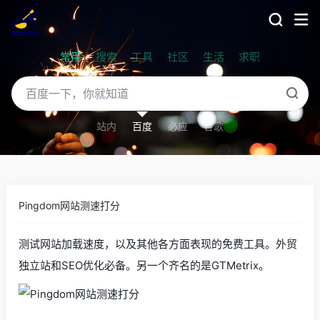
常用
搜索
工具
社区
生活
求职
站内
百度
必应
谷歌
Pingdom网站测速打分
测试网站加载速度，以及其他各方面表现的免费工具。外贸
独立站和SEO优化必备。另一个齐名的是GTMetrix。