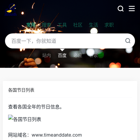
常用
搜索
工具
社区
生活
求职
站内
百度
必应
谷歌
各国节日列表
查看各国全年的节日信息。
网站域名：www.timeanddate.com